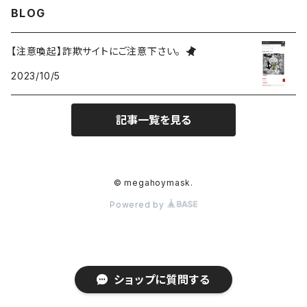
BLOG
バッジ
ミニホイ
【注意喚起】詐欺サイトにご注意下さい。
2023/10/5
アパレル
ドミニク
記事一覧を見る
雑貨
ゼノ
アクリル
ベラ
© megahoymask.
Powered by
アイザック
ZeN
ショップに質問する
AkU