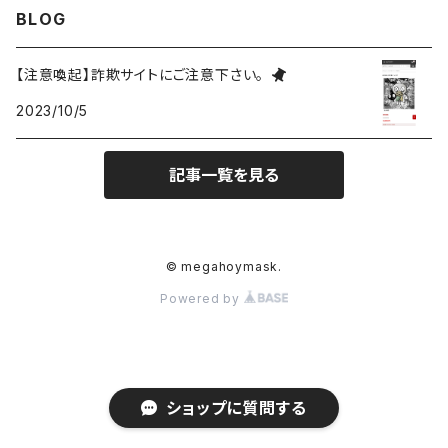
BLOG
バッジ
ミニホイ
【注意喚起】詐欺サイトにご注意下さい。
2023/10/5
アパレル
ドミニク
記事一覧を見る
雑貨
ゼノ
アクリル
ベラ
© megahoymask.
Powered by
アイザック
ZeN
ショップに質問する
AkU