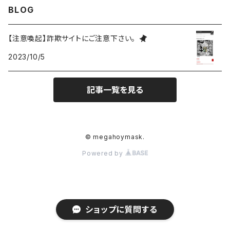
BLOG
バッジ
ミニホイ
【注意喚起】詐欺サイトにご注意下さい。
2023/10/5
アパレル
ドミニク
記事一覧を見る
雑貨
ゼノ
アクリル
ベラ
© megahoymask.
Powered by
アイザック
ZeN
ショップに質問する
AkU