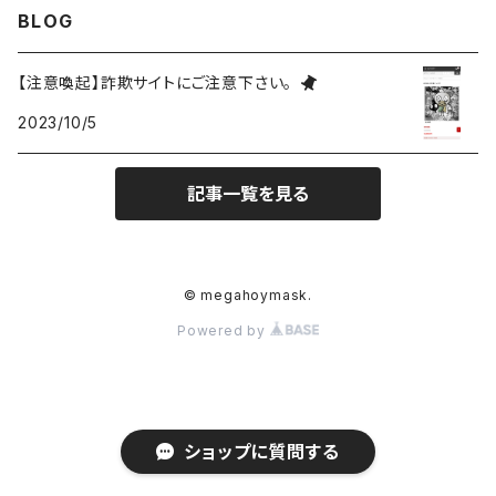
BLOG
バッジ
ミニホイ
【注意喚起】詐欺サイトにご注意下さい。
2023/10/5
アパレル
ドミニク
記事一覧を見る
雑貨
ゼノ
アクリル
ベラ
© megahoymask.
Powered by
アイザック
ZeN
ショップに質問する
AkU