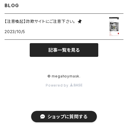
BLOG
バッジ
ミニホイ
【注意喚起】詐欺サイトにご注意下さい。
2023/10/5
アパレル
ドミニク
記事一覧を見る
雑貨
ゼノ
アクリル
ベラ
© megahoymask.
Powered by
アイザック
ZeN
ショップに質問する
AkU