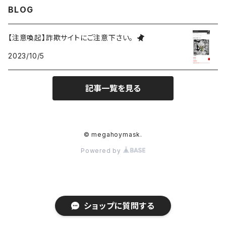
BLOG
バッジ
ミニホイ
【注意喚起】詐欺サイトにご注意下さい。
2023/10/5
アパレル
ドミニク
記事一覧を見る
雑貨
ゼノ
アクリル
ベラ
© megahoymask.
Powered by
アイザック
ZeN
ショップに質問する
AkU